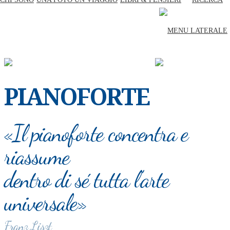
CHI SONO
UNA FOTO UN VIAGGIO
LIBRI & PENSIERI
PIANOFORTE
«Il pianoforte concentra e
riassume
dentro di sé tutta l’arte
universale»
Franz Liszt