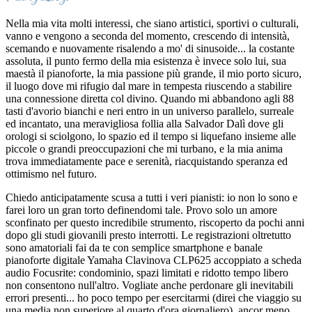
Nella mia vita molti interessi, che siano artistici, sportivi o culturali,
vanno e vengono a seconda del momento, crescendo di intensità,
scemando e nuovamente risalendo a mo' di sinusoide... la costante
assoluta, il punto fermo della mia esistenza è invece solo lui, sua
maestà il pianoforte, la mia passione più grande, il mio porto sicuro,
il luogo dove mi rifugio dal mare in tempesta riuscendo a stabilire
una connessione diretta col divino. Quando mi abbandono agli 88
tasti d'avorio bianchi e neri entro in un universo parallelo, surreale
ed incantato, una meravigliosa follia alla Salvador Dalì dove gli
orologi si sciolgono, lo spazio ed il tempo si liquefano insieme alle
piccole o grandi preoccupazioni che mi turbano, e la mia anima
trova immediatamente pace e serenità, riacquistando speranza ed
ottimismo nel futuro.
Chiedo anticipatamente scusa a tutti i veri pianisti: io non lo sono e
farei loro un gran torto definendomi tale. Provo solo un amore
sconfinato per questo incredibile strumento, riscoperto da pochi anni
dopo gli studi giovanili presto interrotti. Le registrazioni oltretutto
sono amatoriali fai da te con semplice smartphone e banale
pianoforte digitale Yamaha Clavinova CLP625 accoppiato a scheda
audio Focusrite: condominio, spazi limitati e ridotto tempo libero
non consentono null'altro. Vogliate anche perdonare gli inevitabili
errori presenti... ho poco tempo per esercitarmi (direi che viaggio su
una media non superiore al quarto d'ora giornaliero), ancor meno