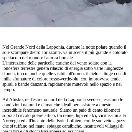
Nel Grande Nord della Lapponia, durante la notte polare quando il
sole scompare dietro l'orizzonte, va in scena il più grande e colorato
spettacolo del mondo: l'aurora boreale.
L'interazione delle particelle cariche del vento solare con la
ionosfera terrestre genera rilascio di energia sotto varie lunghezze
d'onda, tra cui anche quelle visibili all'uomo: il cielo si tinge così di
mille sfumature di colore rosso-verde-blu, con improvvise tende,
spirali e bande danzanti, rapidamente mutevoli nello spazio e nel
tempo.
Ad Abisko, nell'estremo nord della Lapponia svedese, esistono le
condizioni naturali e climatiche ideali per assistere a questo
incredibile fenomeno naturale. Siamo un paio di cento kilometri
sopra al circolo polare artico, tra renne, lupi ed alci, vicinissimi alla
Norvegia ed all'incanto delle Isole Lofoten, con le sue vette aguzze
che si tuffano nel mare, spiagge caraibiche, incantevoli villaggi di
pescatori e gli stoccafissi appesi ad essiccare.