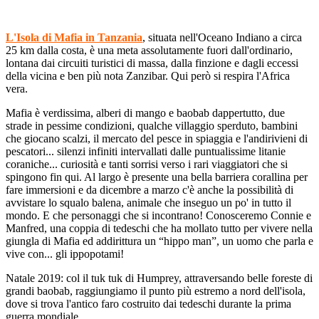
L'Isola di Mafia in Tanzania
, situata nell'Oceano Indiano a circa
25 km dalla costa, è una meta assolutamente fuori dall'ordinario,
lontana dai circuiti turistici di massa, dalla finzione e dagli eccessi
della vicina e ben più nota Zanzibar. Qui però si respira l'Africa
vera.
Mafia è verdissima, alberi di mango e baobab dappertutto, due
strade in pessime condizioni, qualche villaggio sperduto, bambini
che giocano scalzi, il mercato del pesce in spiaggia e l'andirivieni di
pescatori... silenzi infiniti intervallati dalle puntualissime litanie
coraniche... curiosità e tanti sorrisi verso i rari viaggiatori che si
spingono fin qui. Al largo è presente una bella barriera corallina per
fare immersioni e da dicembre a marzo c'è anche la possibilità di
avvistare lo squalo balena, animale che inseguo un po' in tutto il
mondo. E che personaggi che si incontrano! Conosceremo Connie e
Manfred, una coppia di tedeschi che ha mollato tutto per vivere nella
giungla di Mafia ed addirittura un “hippo man”, un uomo che parla e
vive con... gli ippopotami!
Natale 2019: col il tuk tuk di Humprey, attraversando belle foreste di
grandi baobab, raggiungiamo il punto più estremo a nord dell'isola,
dove si trova l'antico faro costruito dai tedeschi durante la prima
guerra mondiale.