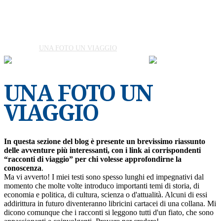
CHI SONO
UNA FOTO UN VIAGGIO
LIBRI & PENSIERI
UNA FOTO UN
VIAGGIO
In questa sezione del blog è presente un brevissimo riassunto
delle avventure più interessanti, con i link ai corrispondenti
“racconti di viaggio” per chi volesse approfondirne la
conoscenza
.
Ma vi avverto! I miei testi sono spesso lunghi ed impegnativi dal
momento che molte volte introduco importanti temi di storia, di
economia e politica, di cultura, scienza o d'attualità. Alcuni di essi
addirittura in futuro diventeranno libricini cartacei di una collana. Mi
dicono comunque che i racconti si leggono tutti d'un fiato, che sono