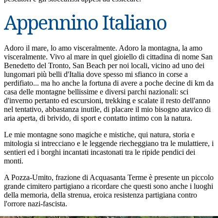
Appennino Italiano
Adoro il mare, lo amo visceralmente. Adoro la montagna, la amo
visceralmente. Vivo al mare in quel gioiello di cittadina di nome San
Benedetto del Tronto, San Beach per noi locali, vicino ad uno dei
lungomari più belli d'Italia dove spesso mi sfianco in corse a
perdifiato... ma ho anche la fortuna di avere a poche decine di km da
casa delle montagne bellissime e diversi parchi nazionali: sci
d'inverno pertanto ed escursioni, trekking e scalate il resto dell'anno
nel tentativo, abbastanza inutile, di placare il mio bisogno atavico di
aria aperta, di brivido, di sport e contatto intimo con la natura.
Le mie montagne sono magiche e mistiche, qui natura, storia e
mitologia si intrecciano e le leggende riecheggiano tra le mulattiere, i
sentieri ed i borghi incantati incastonati tra le ripide pendici dei
monti.
A Pozza-Umito, frazione di Acquasanta Terme è presente un piccolo
grande cimitero partigiano a ricordare che questi sono anche i luoghi
della memoria, della strenua, eroica resistenza partigiana contro
l'orrore nazi-fascista.