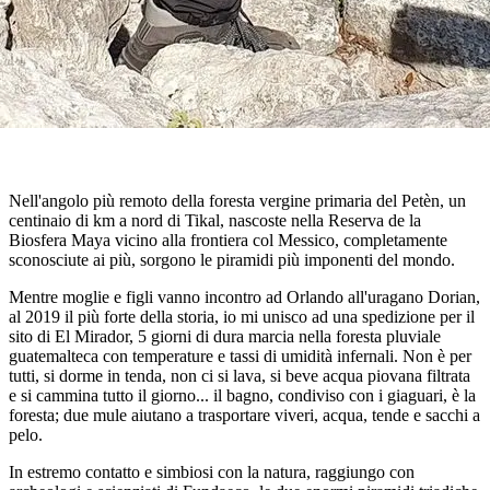
Nell'angolo più remoto della foresta vergine primaria del Petèn, un
centinaio di km a nord di Tikal, nascoste nella Reserva de la
Biosfera Maya vicino alla frontiera col Messico, completamente
sconosciute ai più, sorgono le piramidi più imponenti del mondo.
Mentre moglie e figli vanno incontro ad Orlando all'uragano Dorian,
al 2019 il più forte della storia, io mi unisco ad una spedizione per il
sito di El Mirador, 5 giorni di dura marcia nella foresta pluviale
guatemalteca con temperature e tassi di umidità infernali. Non è per
tutti, si dorme in tenda, non ci si lava, si beve acqua piovana filtrata
e si cammina tutto il giorno... il bagno, condiviso con i giaguari, è la
foresta; due mule aiutano a trasportare viveri, acqua, tende e sacchi a
pelo.
In estremo contatto e simbiosi con la natura, raggiungo con