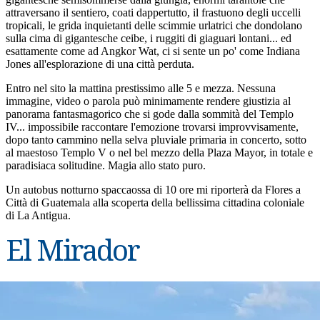
attraversano il sentiero, coati dappertutto, il frastuono degli uccelli
tropicali, le grida inquietanti delle scimmie urlatrici che dondolano
sulla cima di gigantesche ceibe, i ruggiti di giaguari lontani... ed
esattamente come ad Angkor Wat, ci si sente un po' come Indiana
Jones all'esplorazione di una città perduta.
Entro nel sito la mattina prestissimo alle 5 e mezza. Nessuna
immagine, video o parola può minimamente rendere giustizia al
panorama fantasmagorico che si gode dalla sommità del Templo
IV... impossibile raccontare l'emozione trovarsi improvvisamente,
dopo tanto cammino nella selva pluviale primaria in concerto, sotto
al maestoso Templo V o nel bel mezzo della Plaza Mayor, in totale e
paradisiaca solitudine. Magia allo stato puro.
Un autobus notturno spaccaossa di 10 ore mi riporterà da Flores a
Città di Guatemala alla scoperta della bellissima cittadina coloniale
di La Antigua.
El Mirador