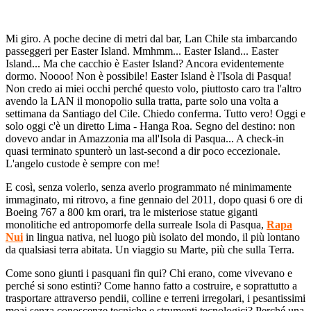
Mi giro. A poche decine di metri dal bar, Lan Chile sta imbarcando
passeggeri per Easter Island. Mmhmm... Easter Island... Easter
Island... Ma che cacchio è Easter Island? Ancora evidentemente
dormo. Noooo! Non è possibile! Easter Island è l'Isola di Pasqua!
Non credo ai miei occhi perché questo volo, piuttosto caro tra l'altro
avendo la LAN il monopolio sulla tratta, parte solo una volta a
settimana da Santiago del Cile. Chiedo conferma. Tutto vero! Oggi e
solo oggi c'è un diretto Lima - Hanga Roa. Segno del destino: non
dovevo andar in Amazzonia ma all'Isola di Pasqua... A check-in
quasi terminato spunterò un last-second a dir poco eccezionale.
L'angelo custode è sempre con me!
E così, senza volerlo, senza averlo programmato né minimamente
immaginato, mi ritrovo, a fine gennaio del 2011, dopo quasi 6 ore di
Boeing 767 a 800 km orari, tra le misteriose statue giganti
monolitiche ed antropomorfe della surreale Isola di Pasqua,
Rapa
Nui
in lingua nativa, nel luogo più isolato del mondo, il più lontano
da qualsiasi terra abitata. Un viaggio su Marte, più che sulla Terra.
Come sono giunti i pasquani fin qui? Chi erano, come vivevano e
perché si sono estinti? Come hanno fatto a costruire, e soprattutto a
trasportare attraverso pendii, colline e terreni irregolari, i pesantissimi
moai senza conoscenze tecniche e strumenti tecnologici? Perché una