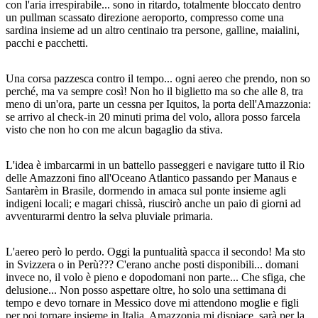
con l'aria irrespirabile... sono in ritardo, totalmente bloccato dentro
un pullman scassato direzione aeroporto, compresso come una
sardina insieme ad un altro centinaio tra persone, galline, maialini,
pacchi e pacchetti.
Una corsa pazzesca contro il tempo... ogni aereo che prendo, non so
perché, ma va sempre così! Non ho il biglietto ma so che alle 8, tra
meno di un'ora, parte un cessna per Iquitos, la porta dell'Amazzonia:
se arrivo al check-in 20 minuti prima del volo, allora posso farcela
visto che non ho con me alcun bagaglio da stiva.
L'idea è imbarcarmi in un battello passeggeri e navigare tutto il Rio
delle Amazzoni fino all'Oceano Atlantico passando per Manaus e
Santarèm in Brasile, dormendo in amaca sul ponte insieme agli
indigeni locali; e magari chissà, riuscirò anche un paio di giorni ad
avventurarmi dentro la selva pluviale primaria.
L'aereo però lo perdo. Oggi la puntualità spacca il secondo! Ma sto
in Svizzera o in Perù??? C'erano anche posti disponibili... domani
invece no, il volo è pieno e dopodomani non parte... Che sfiga, che
delusione... Non posso aspettare oltre, ho solo una settimana di
tempo e devo tornare in Messico dove mi attendono moglie e figli
per poi tornare insieme in Italia. Amazzonia mi dispiace, sarà per la