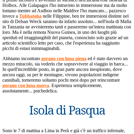
Holbox. Alle Galapagos l'ho intravisto in immersione ma da molto
lontano mentre ad Asdhoo nelle Maldive l'ho mancato... pazzesco
invece a
Tubbataha
nelle Filippine, ben tre immersioni distinte nel
sito di Delsan Wreck saranno da infarto assoluto... nell'isola di Mafia
in Tanzania ne avvisteremo tanti e passeremo un'intera mattinata con
loro. Ma è nella remota Nuova Guinea, in uno dei luoghi più
sperduti ed irraggiungibili del pianeta, conosciuto solo grazie ad un
articolo scientifico letto per caso, che l'esperienza ha raggiunto
picchi di estasi inimmaginabili.
Abbiamo incontrato
gorano con luna piena
ed è stato davvero un
mezzo miracolo, sia vederlo che sopravvivere al viaggio in barca...
In quell'incredibile posto, in gran parte ancora inesplorato, dove
ancora oggi, su per le montagne, vivono popolazioni indigene
cannibali, torneremo soltanto pochi mesi dopo per reincontrare
gorano con luna nuova
. Esperienza semplicemente,
assolutamente... psichedelica.
Isola di Pasqua
Sono le 7 di mattina a Lima in Perù e già c'è un traffico infernale,