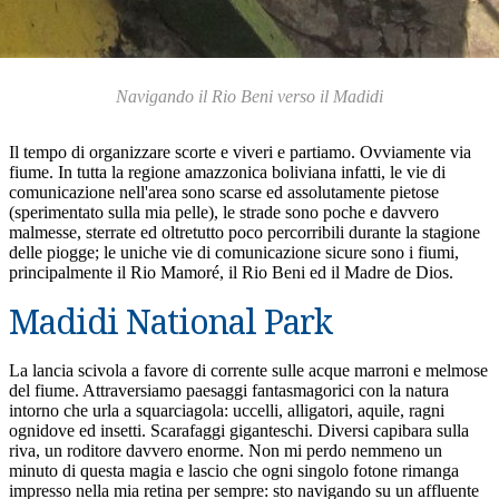
Navigando il Rio Beni verso il Madidi
Il tempo di organizzare scorte e viveri e partiamo. Ovviamente via
fiume. In tutta la regione amazzonica boliviana infatti, le vie di
comunicazione nell'area sono scarse ed assolutamente pietose
(sperimentato sulla mia pelle), le strade sono poche e davvero
malmesse, sterrate ed oltretutto poco percorribili durante la stagione
delle piogge; le uniche vie di comunicazione sicure sono i fiumi,
principalmente il Rio Mamoré, il Rio Beni ed il Madre de Dios.
Madidi National Park
La lancia scivola a favore di corrente sulle acque marroni e melmose
del fiume. Attraversiamo paesaggi fantasmagorici con la natura
intorno che urla a squarciagola: uccelli, alligatori, aquile, ragni
ognidove ed insetti. Scarafaggi giganteschi. Diversi capibara sulla
riva, un roditore davvero enorme. Non mi perdo nemmeno un
minuto di questa magia e lascio che ogni singolo fotone rimanga
impresso nella mia retina per sempre: sto navigando su un affluente