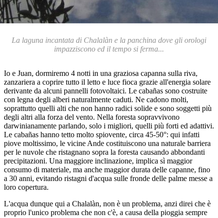
La laguna incantata di Chalalàn e la panchina dove gli orologi
impazziscono ed il tempo si ferma...
Io e Juan, dormiremo 4 notti in una graziosa capanna sulla riva,
zanzariera a coprire tutto il letto e luce fioca grazie all'energia solare
derivante da alcuni pannelli fotovoltaici. Le cabañas sono costruite
con legna degli alberi naturalmente caduti. Ne cadono molti,
soprattutto quelli alti che non hanno radici solide e sono soggetti più
degli altri alla forza del vento. Nella foresta sopravvivono
darwinianamente parlando, solo i migliori, quelli più forti ed adattivi.
Le cabañas hanno tetto molto spiovente, circa 45-50°: qui infatti
piove moltissimo, le vicine Ande costituiscono una naturale barriera
per le nuvole che ristagnano sopra la foresta causando abbondanti
precipitazioni. Una maggiore inclinazione, implica sì maggior
consumo di materiale, ma anche maggior durata delle capanne, fino
a 30 anni, evitando ristagni d'acqua sulle fronde delle palme messe a
loro copertura.
L'acqua dunque qui a Chalalàn, non è un problema, anzi direi che è
proprio l'unico problema che non c'è, a causa della pioggia sempre