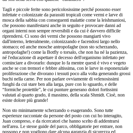
Tagli e piccole ferite sono pericolosissime perché possono esser
infettate e colonizzate da parassiti tropicali come vermi e larve di
mosca della sabbia con conseguenti malattie come la leishmaniosi,
che possono manifestarsi anche in seguito e provocare danni ad
organi interni non sempre reversibili e da cui è davvero difficile
riprendersi. Ci sono dei vermi che possono mangiarti vivo
dall'interno, letteralmente, colonizzando e facendosi largo nello
stomaco; ed anche mosche antropofaghe (non sto scherzando,
antropofaghe!) come la Botfly o torsalo, che non ha né la pazienza,
né l'educazione di aspettare il decesso dell'organismo infettato per
cominciare a divorarlo: dunque lo fa mentre questi è vivo e vegeto
anche se con tremori e febbre altissima, con le larve in esponenziale
proliferazione che divorano i tessuti poco alla volta generando grossi
buchi nella carne. Per non parlare ovviamente di velenosissimi
funghi da cui stare ben alla larga, pure con lo sguardo, e delle
“formiche proiettile”, le cui punture generano dolori fortissimi
valutati al quarto grado, il massimo, della scala Shmidt. Cioè, non
esiste dolore più grande!
Non sto minimamente scherzando o esagerando. Sono tutte
esperienze raccontate da persone del posto con cui ho interagito,
Juan compreso, e da ricercatori che hanno scelto di addentrarsi
nell'area. Le stesse guide del parco, obbligatorie per entrare, non
possono e non vogliono dare alcuna garanzia di sicurezza ed