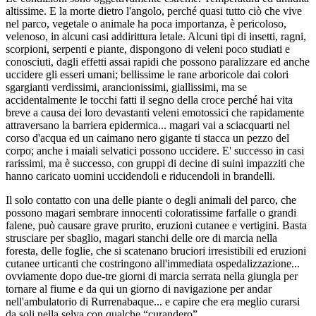
altissime. E la morte dietro l'angolo, perché quasi tutto ciò che vive
nel parco, vegetale o animale ha poca importanza, è pericoloso,
velenoso, in alcuni casi addirittura letale. Alcuni tipi di insetti, ragni,
scorpioni, serpenti e piante, dispongono di veleni poco studiati e
conosciuti, dagli effetti assai rapidi che possono paralizzare ed anche
uccidere gli esseri umani; bellissime le rane arboricole dai colori
sgargianti verdissimi, arancionissimi, giallissimi, ma se
accidentalmente le tocchi fatti il segno della croce perché hai vita
breve a causa dei loro devastanti veleni emotossici che rapidamente
attraversano la barriera epidermica... magari vai a sciacquarti nel
corso d'acqua ed un caimano nero gigante ti stacca un pezzo del
corpo; anche i maiali selvatici possono uccidere. E' successo in casi
rarissimi, ma è successo, con gruppi di decine di suini impazziti che
hanno caricato uomini uccidendoli e riducendoli in brandelli.
Il solo contatto con una delle piante o degli animali del parco, che
possono magari sembrare innocenti coloratissime farfalle o grandi
falene, può causare grave prurito, eruzioni cutanee e vertigini. Basta
strusciare per sbaglio, magari stanchi delle ore di marcia nella
foresta, delle foglie, che si scatenano bruciori irresistibili ed eruzioni
cutanee urticanti che costringono all'immediata ospedalizzazione...
ovviamente dopo due-tre giorni di marcia serrata nella giungla per
tornare al fiume e da qui un giorno di navigazione per andar
nell'ambulatorio di Rurrenabaque... e capire che era meglio curarsi
da soli nella selva con qualche “curandero”.