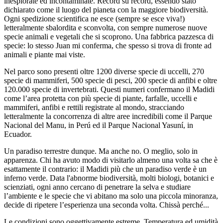
inesplorate ed incontaminate. Record su record, essendo stato
dichiarato come il luogo del pianeta con la maggiore biodiversità.
Ogni spedizione scientifica ne esce (sempre se esce viva!)
letteralmente sbalordita e sconvolta, con sempre numerose nuove
specie animali e vegetali che si scoprono. Una fabbrica pazzesca di
specie: lo stesso Juan mi conferma, che spesso si trova di fronte ad
animali e piante mai viste.
Nel parco sono presenti oltre 1200 diverse specie di uccelli, 270
specie di mammiferi, 500 specie di pesci, 200 specie di anfibi e oltre
120.000 specie di invertebrati. Questi numeri confermano il Madidi
come l’area protetta con più specie di piante, farfalle, uccelli e
mammiferi, anfibi e rettili registrate al mondo, stracciando
letteralmente la concorrenza di altre aree incredibili come il Parque
Nacional del Manu, in Perú ed il Parque Nacional Yasuní, in
Ecuador.
Un paradiso terrestre dunque. Ma anche no. O meglio, solo in
apparenza. Chi ha avuto modo di visitarlo almeno una volta sa che è
esattamente il contrario: il Madidi più che un paradiso verde è un
inferno verde. Data l'abnorme biodiversità, molti biologi, botanici e
scienziati, ogni anno cercano di penetrare la selva e studiare
l’ambiente e le specie che vi abitano ma solo una piccola minoranza,
decide di ripetere l’esperienza una seconda volta. Chissà perché...
Le condizioni sono oggettivamente estreme. Temperatura ed umidità