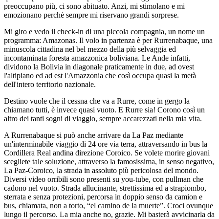
preoccupano più, ci sono abituato. Anzi, mi stimolano e mi
emozionano perché sempre mi riservano grandi sorprese.
Mi giro e vedo il check-in di una piccola compagnia, un nome un
programma: Amazonas. Il volo in partenza è per Rurrenabaque, una
minuscola cittadina nel bel mezzo della più selvaggia ed
incontaminata foresta amazzonica boliviana. Le Ande infatti,
dividono la Bolivia in diagonale praticamente in due, ad ovest
l'altipiano ed ad est l'Amazzonia che così occupa quasi la metà
dell'intero territorio nazionale.
Destino vuole che il cessna che va a Rurre, come in gergo la
chiamano tutti, è invece quasi vuoto. E Rurre sia! Corono così un
altro dei tanti sogni di viaggio, sempre accarezzati nella mia vita.
A Rurrenabaque si può anche arrivare da La Paz mediante
un'interminabile viaggio di 24 ore via terra, attraversando in bus la
Cordillera Real andina direzione Coroico. Se volete morire giovani
scegliete tale soluzione, attraverso la famosissima, in senso negativo,
La Paz-Coroico, la strada in assoluto più pericolosa del mondo.
Diversi video orribili sono presenti su you-tube, con pullman che
cadono nel vuoto. Strada allucinante, strettissima ed a strapiombo,
sterrata e senza protezioni, percorsa in doppio senso da camion e
bus, chiamata, non a torto, “el camino de la muerte”. Croci ovunque
lungo il percorso. La mia anche no, grazie. Mi basterà avvicinarla da