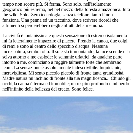
tempo non scorre più. Si ferma. Sono solo, nell'isolamento
geografico più estremo, nel bel mezzo della foresta amazzonica. Into
the wild. Solo. Zero tecnologia, senza telefono, tanto lì non
funziona. Una penna ed un taccuino, dove scrivere ricordi che
altrimenti si perderebbero negli anfratti della memoria.
La civiltà è lontanissima e questa sensazione di estremo isolamento
mi fa letteralmente impazzire di piacere. Prendo la canoa, due colpi
di remi e sono al centro dello specchio d'acqua. Nessuna
increspatura, sembra olio. Il sole sta tramontando, la luce scende e la
selva attorno a me esplode: le scimmie urlatrici, da qualche parte
intorno a me, cominciano a ruggire talmente forte che sembrano
leoni. La sensazione è assolutamente indescrivibile. Inquietante,
meravigliosa. Mi sento piccolo piccolo di fronte tanta grandiosità.
Madre natura mi inchino di fronte alla tua magnificenza... Chiudo gli
occhi,la canoa è ferma ed immobile; un respiro profondo e mi perdo
nell'infinito della bellezza del creato. Sono felice.