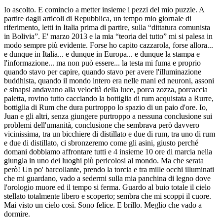
Io ascolto. E comincio a metter insieme i pezzi del mio puzzle. A
partire dagli articoli di Repubblica, un tempo mio giornale di
riferimento, letti in Italia prima di partire, sulla “dittatura comunista
in Bolivia”. E' marzo 2013 e la mia “teoria del tutto” mi si palesa in
modo sempre più evidente. Forse ho capito cazzarola, forse allora...
e dunque in Italia... e dunque in Europa... e dunque la stampa e
l'informazione... ma non può essere... la testa mi fuma e proprio
quando stavo per capire, quando stavo per avere l'illuminazione
buddhista, quando il mondo intero era nelle mani ed neuroni, assoni
e sinapsi andavano alla velocità della luce, porca zozza, porcaccia
paletta, rovino tutto cacciando la bottiglia di rum acquistata a Rurre,
bottiglia di Rum che dura purtroppo lo spazio di un paio d'ore. Io,
Juan e gli altri, senza giungere purtroppo a nessuna conclusione sui
problemi dell'umanità, conclusione che sembrava però davvero
vicinissima, tra un bicchiere di distillato e due di rum, tra uno di rum
e due di distillato, ci sbronzeremo come gli asini, giusto perché
domani dobbiamo affrontare tutti e 4 insieme 10 ore di marcia nella
giungla in uno dei luoghi più pericolosi al mondo. Ma che serata
però! Un po' barcollante, prendo la torcia e tra mille occhi illuminati
che mi guardano, vado a sedermi sulla mia panchina di legno dove
l'orologio muore ed il tempo si ferma. Guardo al buio totale il cielo
stellato totalmente libero e scoperto; sembra che mi scoppi il cuore.
Mai visto un cielo così. Sono felice. E brillo. Meglio che vado a
dormire.