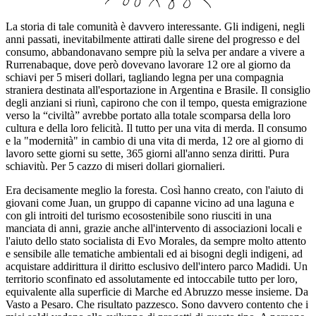
La storia di tale comunità è davvero interessante. Gli indigeni, negli
anni passati, inevitabilmente attirati dalle sirene del progresso e del
consumo, abbandonavano sempre più la selva per andare a vivere a
Rurrenabaque, dove però dovevano lavorare 12 ore al giorno da
schiavi per 5 miseri dollari, tagliando legna per una compagnia
straniera destinata all'esportazione in Argentina e Brasile. Il consiglio
degli anziani si riunì, capirono che con il tempo, questa emigrazione
verso la “civiltà” avrebbe portato alla totale scomparsa della loro
cultura e della loro felicità. Il tutto per una vita di merda. Il consumo
e la "modernità" in cambio di una vita di merda, 12 ore al giorno di
lavoro sette giorni su sette, 365 giorni all'anno senza diritti. Pura
schiavitù. Per 5 cazzo di miseri dollari giornalieri.
Era decisamente meglio la foresta. Così hanno creato, con l'aiuto di
giovani come Juan, un gruppo di capanne vicino ad una laguna e
con gli introiti del turismo ecosostenibile sono riusciti in una
manciata di anni, grazie anche all'intervento di associazioni locali e
l'aiuto dello stato socialista di Evo Morales, da sempre molto attento
e sensibile alle tematiche ambientali ed ai bisogni degli indigeni, ad
acquistare addirittura il diritto esclusivo dell'intero parco Madidi. Un
territorio sconfinato ed assolutamente ed intoccabile tutto per loro,
equivalente alla superficie di Marche ed Abruzzo messe insieme. Da
Vasto a Pesaro. Che risultato pazzesco. Sono davvero contento che i