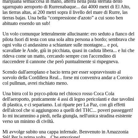
marijuana semiaccesa in mano, atterra nella pista sterrata dello
sgarrupato aeroporto di Rurrenabaque... dai 4000 metri di El Alto,
las tierras altas, ai 200 metri sopra il livello del mare di Rurre, las
tierras bajas. Una bella “compressione d'azoto” a cui sono ben
abituato essendo un sub!
Un volo comunque letteralmente allucinante: ero seduto a fianco del
pilota fuori di testa con una sola altra persona a bordo; sembrava che
ogni volta ci andassimo a schiantare sulle montagne... e poi,
scavallate le Ande, giù in picchiata, quasi in caduta libera... e lui che
rideva come un matto, cercando sempre con l'accendino di
riaccendere il cannone che però puntualmente si rispegneva.
Scendo dall'aeroplano e bacio terra per esser sopravvissuto al
sorvolo della Cordillera Real... forse mi conveniva andar a Coroico
col pullman, avrei rischiato meno.
Una birra col lo psyco-pilota nel chiosco rosso Coca Cola
dell'aeroporto, praticamente 4 assi di legno pericolanti e due tavolini
di plastica, e ci separiamo. Lui riparte per La Paz, con gli effetti
dell'alcool che si aggiungono a quelli del THC... poveri passeggeri!
Io mi incammino a piedi, nella giungla, nell'unica stradina esistente
verso un minimo di civiltà.
Mi avvolge subito una cappa infernale. Benvenuto in Amazzonia
Stè! Per la prima volta... Che emozione!