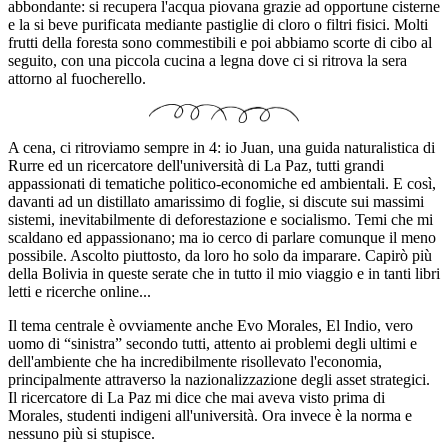
abbondante: si recupera l'acqua piovana grazie ad opportune cisterne
e la si beve purificata mediante pastiglie di cloro o filtri fisici. Molti
frutti della foresta sono commestibili e poi abbiamo scorte di cibo al
seguito, con una piccola cucina a legna dove ci si ritrova la sera
attorno al fuocherello.
A cena, ci ritroviamo sempre in 4: io Juan, una guida naturalistica di
Rurre ed un ricercatore dell'università di La Paz, tutti grandi
appassionati di tematiche politico-economiche ed ambientali. E così,
davanti ad un distillato amarissimo di foglie, si discute sui massimi
sistemi, inevitabilmente di deforestazione e socialismo. Temi che mi
scaldano ed appassionano; ma io cerco di parlare comunque il meno
possibile. Ascolto piuttosto, da loro ho solo da imparare. Capirò più
della Bolivia in queste serate che in tutto il mio viaggio e in tanti libri
letti e ricerche online...
Il tema centrale è ovviamente anche Evo Morales, El Indio, vero
uomo di “sinistra” secondo tutti, attento ai problemi degli ultimi e
dell'ambiente che ha incredibilmente risollevato l'economia,
principalmente attraverso la nazionalizzazione degli asset strategici.
Il ricercatore di La Paz mi dice che mai aveva visto prima di
Morales, studenti indigeni all'università. Ora invece è la norma e
nessuno più si stupisce.