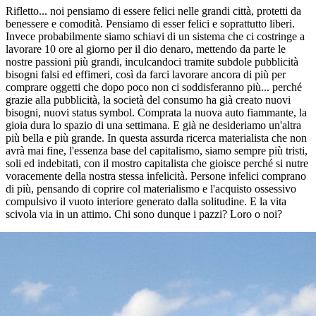
Rifletto... noi pensiamo di essere felici nelle grandi città, protetti da
benessere e comodità. Pensiamo di esser felici e soprattutto liberi.
Invece probabilmente siamo schiavi di un sistema che ci costringe a
lavorare 10 ore al giorno per il dio denaro, mettendo da parte le
nostre passioni più grandi, inculcandoci tramite subdole pubblicità
bisogni falsi ed effimeri, così da farci lavorare ancora di più per
comprare oggetti che dopo poco non ci soddisferanno più... perché
grazie alla pubblicità, la società del consumo ha già creato nuovi
bisogni, nuovi status symbol. Comprata la nuova auto fiammante, la
gioia dura lo spazio di una settimana. E già ne desideriamo un'altra
più bella e più grande. In questa assurda ricerca materialista che non
avrà mai fine, l'essenza base del capitalismo, siamo sempre più tristi,
soli ed indebitati, con il mostro capitalista che gioisce perché si nutre
voracemente della nostra stessa infelicità. Persone infelici comprano
di più, pensando di coprire col materialismo e l'acquisto ossessivo
compulsivo il vuoto interiore generato dalla solitudine. E la vita
scivola via in un attimo. Chi sono dunque i pazzi? Loro o noi?