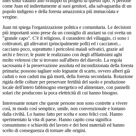
miei soldi vadano allo sviluppo di progetti di questo tipo. A persone
come Juan ed indirettamente ai suoi genitori, alla salvaguardia di un
popolo indigeno e della foresta amazzonica più immacolata e
vergine.
Juan mi spiega l'organizzazione politica e comunitaria. Le decisioni
più importanti sono prese da un consiglio di anziani su cui svetta un
"grande capo". C'è il religioso, il curandero del villaggio, ci sono i
coltivatori, gli allevatori (principalmente polli) ed i cacciatori...
cacciano poco, soprattutto i pericolosi maiali selvatici, grazie ad
archi e frecce; le punte le realizzano con degli affilatissimi aghi
molto velenosi che si trovano sull'albero del diavolo. La regola
sacrosanta è la preservazione assoluta ed incondizionata della foresta
primaria; possono tagliare solo legname di scarto, ovvero alberi già
caduti o non caduti ma già morti, della foresta secondaria. Rotazione
rigida delle colture per preservare fertilità del suolo e produzione
locale dell'intero fabbisogno energetico ed alimentare, con pannelli
solari che producono la poca elettricità di cui hanno bisogno.
Interessante notare che queste persone non sono costrette a vivere
così, in modo così semplice, umile, non convenzionale e lontano
dalla civiltà. Lo hanno fatto per scelta e sono felici così. Hanno
sperimentato la vita di paese. Hanno capito cosa significa
consumismo e schiavitù del lavoro e dei beni materiali ed hanno
scelto di conseguenza di tornare alle origini.