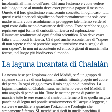
incolumità all’interno dell'area. Chi ama l'estremo e vuole vedere
tale luogo unico al mondo deve esser pronto a pagare il massimo.
Questo è il loro giustissimo e sacrosanto concetto. In ogni caso, tutti
questi rischi e pericoli significano fondamentalmente una sola cosa:
madre natura vuole assolutamente proteggere tale inferno verde ad
ogni costo dalla mano devastatrice dell'uomo. Forse sarebbe saggio
reprimere ogni forma di curiosità di ricerca ed esplorazione.
Rinunciare totalmente ad ogni finalità scientifica. Non deve esser
fatta a tutti i costi la ricerca. Ci si può anche accontentare di “sapere
di non sapere e che si potrebbe sapere tantissimo ma si sceglie di
non sapere”. Io non mi accontento ed entro: 5 giorni di marcia nella
foresta, nel luogo più biodiverso al mondo.
La laguna incantata di Chalalàn
La nostra base per l'esplorazione del Madidi, sarà un gruppo di
capanne sulla riva di una laguna incantata, situata proprio nel cuore
del parco. In ogni viaggio trovo il mio angolino di paradiso. La
laguna incantata di Chalalan sarà, nell'inferno verde del Madidi, il
mio angolo di paradiso blu. Tutte le mattine prima di partire in
marcia e tutte le sere esausto al rientro mi fermerò lì su quella magica
panchina di legno nel pontile semisommerso dall'acqua a leggere, a
scrivere e meditare, a guardare l'orizzonte e l'orologio che
stranamente è fermo. Sì, perché se ti siedi in quella panchina il