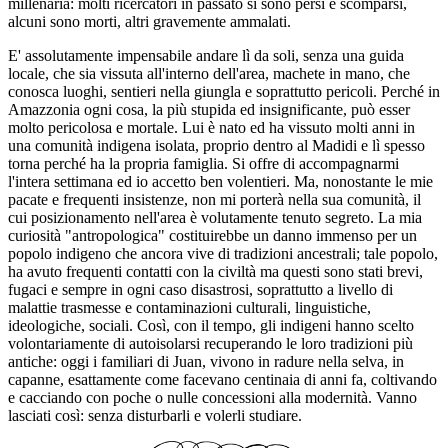
millenaria: molti ricercatori in passato si sono persi e scomparsi,
alcuni sono morti, altri gravemente ammalati.
E' assolutamente impensabile andare lì da soli, senza una guida
locale, che sia vissuta all'interno dell'area, machete in mano, che
conosca luoghi, sentieri nella giungla e soprattutto pericoli. Perché in
Amazzonia ogni cosa, la più stupida ed insignificante, può esser
molto pericolosa e mortale. Lui è nato ed ha vissuto molti anni in
una comunità indigena isolata, proprio dentro al Madidi e lì spesso
torna perché ha la propria famiglia. Si offre di accompagnarmi
l'intera settimana ed io accetto ben volentieri. Ma, nonostante le mie
pacate e frequenti insistenze, non mi porterà nella sua comunità, il
cui posizionamento nell'area è volutamente tenuto segreto. La mia
curiosità "antropologica" costituirebbe un danno immenso per un
popolo indigeno che ancora vive di tradizioni ancestrali; tale popolo,
ha avuto frequenti contatti con la civiltà ma questi sono stati brevi,
fugaci e sempre in ogni caso disastrosi, soprattutto a livello di
malattie trasmesse e contaminazioni culturali, linguistiche,
ideologiche, sociali. Così, con il tempo, gli indigeni hanno scelto
volontariamente di autoisolarsi recuperando le loro tradizioni più
antiche: oggi i familiari di Juan, vivono in radure nella selva, in
capanne, esattamente come facevano centinaia di anni fa, coltivando
e cacciando con poche o nulle concessioni alla modernità. Vanno
lasciati così: senza disturbarli e volerli studiare.