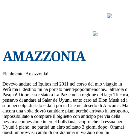
CHI SONO
UNA FOTO UN VIAGGIO
LIBRI & PENSIERI
AMAZZONIA
Finalmente, Amazzonia!
Dovevo andare ad Iquitos nel 2011 nel corso del mio viaggio in
Perù ma il destino mi ha portato nientepopodimenoche... all'isola di
Pasqua! Dopo esser stato a La Paz e nella regione del lago Titicaca,
pensavo di andare al Salar de Uyuni, tanto caro ad Elon Musk ed i
suoi bei colpi di stato e da lì poi in Cile nel deserto di Atacama. Ma
ancora una volta dovrò cambiare piani perché arrivato in aeroporto,
impossibilitato a comprare il biglietto con anticipo per via della
pessima connessione internet boliviana, scopro che il cessna per
Uyuni è pieno; ne partirà un altro soltanto 3 giorni dopo. Oramai
questi improvvisi cambi di programma in viaggio non mi