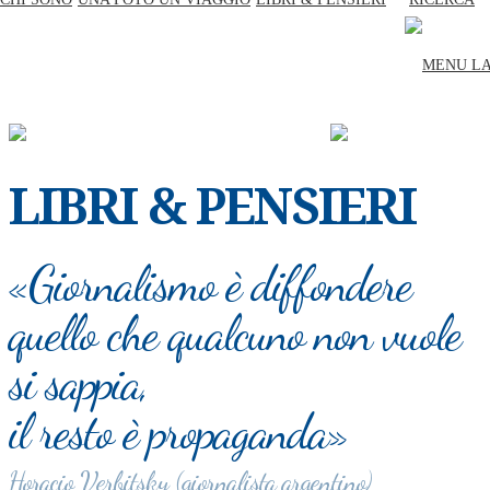
CHI SONO
UNA FOTO UN VIAGGIO
LIBRI & PENSIERI
LIBRI & PENSIERI
«Giornalismo è diffondere
quello che qualcuno non vuole
si sappia,
il resto è propaganda»
Horacio Verbitsky (giornalista argentino)