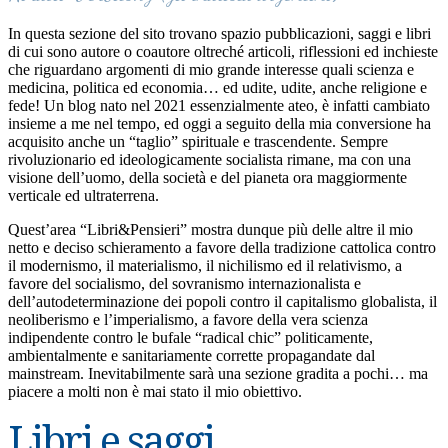
In questa sezione del sito trovano spazio pubblicazioni, saggi e libri
di cui sono autore o coautore oltreché articoli, riflessioni ed inchieste
che riguardano argomenti di mio grande interesse quali scienza e
medicina, politica ed economia… ed udite, udite, anche religione e
fede! Un blog nato nel 2021 essenzialmente ateo, è infatti cambiato
insieme a me nel tempo, ed oggi a seguito della mia conversione ha
acquisito anche un “taglio” spirituale e trascendente. Sempre
rivoluzionario ed ideologicamente socialista rimane, ma con una
visione dell’uomo, della società e del pianeta ora maggiormente
verticale ed ultraterrena.
Quest’area “Libri&Pensieri” mostra dunque più delle altre il mio
netto e deciso schieramento a favore della tradizione cattolica contro
il modernismo, il materialismo, il nichilismo ed il relativismo, a
favore del socialismo, del sovranismo internazionalista e
dell’autodeterminazione dei popoli contro il capitalismo globalista, il
neoliberismo e l’imperialismo, a favore della vera scienza
indipendente contro le bufale “radical chic” politicamente,
ambientalmente e sanitariamente corrette propagandate dal
mainstream. Inevitabilmente sarà una sezione gradita a pochi… ma
piacere a molti non è mai stato il mio obiettivo.
Libri e saggi