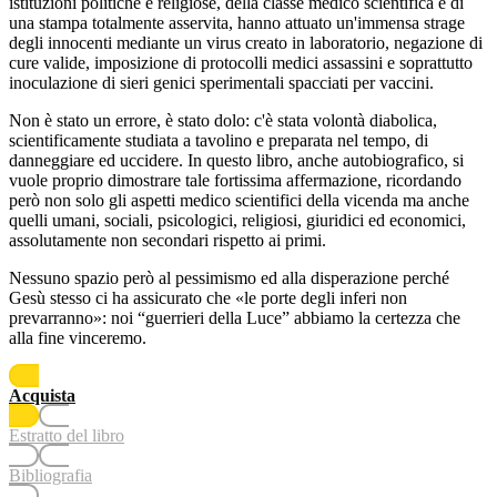
istituzioni politiche e religiose, della classe medico scientifica e di
una stampa totalmente asservita, hanno attuato un'immensa strage
degli innocenti mediante un virus creato in laboratorio, negazione di
cure valide, imposizione di protocolli medici assassini e soprattutto
inoculazione di sieri genici sperimentali spacciati per vaccini.
Non è stato un errore, è stato dolo: c'è stata volontà diabolica,
scientificamente studiata a tavolino e preparata nel tempo, di
danneggiare ed uccidere. In questo libro, anche autobiografico, si
vuole proprio dimostrare tale fortissima affermazione, ricordando
però non solo gli aspetti medico scientifici della vicenda ma anche
quelli umani, sociali, psicologici, religiosi, giuridici ed economici,
assolutamente non secondari rispetto ai primi.
Nessuno spazio però al pessimismo ed alla disperazione perché
Gesù stesso ci ha assicurato che «le porte degli inferi non
prevarranno»: noi “guerrieri della Luce” abbiamo la certezza che
alla fine vinceremo.
Acquista
Estratto del libro
Bibliografia