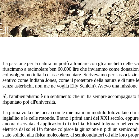
La passione per la natura mi portò a fondare con gli amichetti delle 
riuscimmo a racimolare ben 60.000 lire che inviammo come donazione
coinvolgemmo tutta la classe elementare. Scrivevamo per l'associazione
sentivo come Indiana Jones, come il protettore della natura e di tutte l
senza asterischi, non me ne voglia Elly Schlein). Avevo una missione 
Sì, l'ambientalismo è un sentimento che mi ha sempre accompagnato fin 
rispuntato poi all'università.
La prima volta che toccai con le mie mani un modulo fotovoltaico fu in 
ingiallito e le celle rotonde. Erano i primi anni del XXI secolo, eppur
ancora riservata ad applicazioni di nicchia. Rimasi folgorato nel vedere
elettrica dal sole! Un fotone colpisce la giunzione n-p di un semicond
stato solido, alla fisica molecolare, ai semiconduttori ed alle loro propr