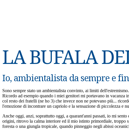
LA BUFALA D
Io, ambientalista da sempre e fin 
Sono sempre stato un ambientalista convinto, ai limiti dell'estremismo
Ricordo ad esempio quando i miei genitori mi portavano in vacanza in 
col resto dei fratelli (ne ho 3) che invece non ne potevano più... rico
l'emozione di incontrare un capriolo e la sensazione di piccolezza e n
Anche oggi, anzi, soprattutto oggi, a quarant'anni passati, io mi sent
origini, ritrovo la calma interiore ed il mio istinto primordiale, trop
foresta o una giungla tropicale, quando pinneggio negli abissi oceanici i