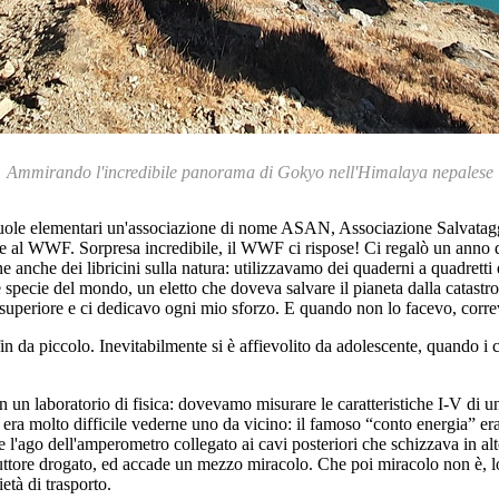
Ammirando l'incredibile panorama di Gokyo nell'Himalaya nepalese
scuole elementari un'associazione di nome ASAN, Associazione Salvataggi
 al WWF. Sorpresa incredibile, il WWF ci rispose! Ci regalò un anno d
 anche dei libricini sulla natura: utilizzavamo dei quaderni a quadrett
e specie del mondo, un eletto che doveva salvare il pianeta dalla catastro
superiore e ci dedicavo ogni mio sforzo. E quando non lo facevo, correvo
da piccolo. Inevitabilmente si è affievolito da adolescente, quando i ca
un laboratorio di fisica: dovevamo misurare le caratteristiche I-V di un 
e era molto difficile vederne uno da vicino: il famoso “conto energia” er
 l'ago dell'amperometro collegato ai cavi posteriori che schizzava in alto
uttore drogato, ed accade un mezzo miracolo. Che poi miracolo non è, lo 
ietà di trasporto.