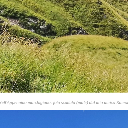
Nell'Appennino marchigiano: foto scattata (male) dal mio amico Ramo