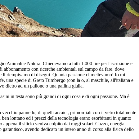
o Animali e Natura. Chiedevamo a tutti 1.000 lire per l'iscrizione e
i abbonamento con ricerche ambientali sul campo da fare, dove
i e li riempivamo di disegni. Quanta passione ci mettevamo! Io mi
fe, una specie di Greto Tumbergo (con la o, al maschile, all'italiana e
 dietro ad un pallone o una pallina gialla.
sini in testa sono più grandi di ogni cosa e di ogni passione. Ma è
vecchio pannello, di quelli arcaici, primordiali con il vetro totalmente
a ben lontano ed i prezzi della tecnologia erano esorbitanti in quanto
 appena il silicio veniva colpito dai raggi solari. Cazzo, energia
garantisco, avendo dedicato un intero anno di corso alla fisica dello