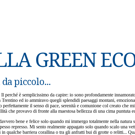
CHI SONO
UNA FOTO UN VIA
ELLA GREEN E
da piccolo...
. Il perché è semplicissimo da capire: io sono profondamente innamorato 
Trentino ed io ammiravo quegli splendidi paesaggi montani, emozionatiss
rdo perfettamente il senso di pace, serenità e comunione col creato che mi
ullità che provavo di fronte alla maestosa bellezza di una cima puntuta
o davvero bene e felice solo quando mi immergo totalmente nella natura s
po spesso represso. Mi sento realmente appagato solo quando scalo una vet
n qualche barriera corallina o tra gli anfratti bui di grotte o relitti...