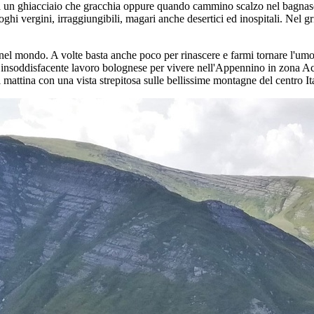
 un ghiacciaio che gracchia oppure quando cammino scalzo nel bagnasc
ghi vergini, irraggiungibili, magari anche desertici ed inospitali. Nel gri
el mondo. A volte basta anche poco per rinascere e farmi tornare l'umore
insoddisfacente lavoro bolognese per vivere nell'Appennino in zona A
ttina con una vista strepitosa sulle bellissime montagne del centro Ita