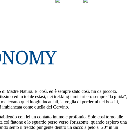
GGIO
LIBRI & PENSIERI
CONOMY
di Madre Natura. E' così, ed è sempre stato così, fin da piccolo.
imo ed in totale estasi; nei trekking familiari ero sempre "la guida",
 mettevano quei luoghi incantati, la voglia di perdermi nei boschi,
 ed imbiancata come quella del Cervino.
tabilendo con lei un contatto intimo e profondo. Solo così torno alle
ta col fiatone e lo sguardo perso verso l'orizzonte, quando esploro una
 Quando sento il freddo pungente dentro un sacco a pelo a -20° in un